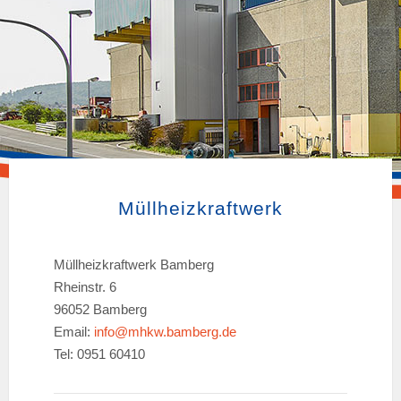
Müllheizkraftwerk
MHKW Bamberg
Entsorgungssicherheit - Fernwärme - Strom
Müllheizkraftwerk Bamberg
Rheinstr. 6
96052 Bamberg
Email:
info@mhkw.bamberg.de
Tel: 0951 60410